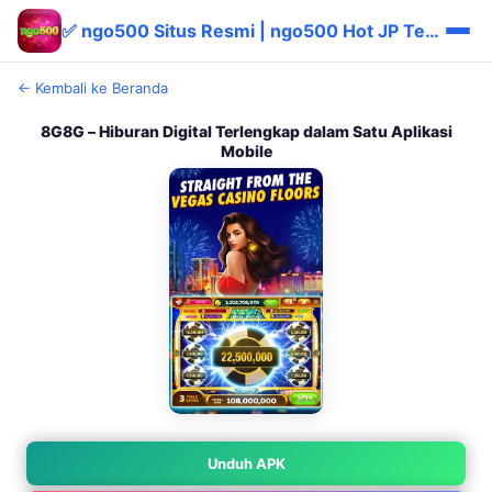
✅ ngo500 Situs Resmi | ngo500 Hot JP Terpercaya 🎯
← Kembali ke Beranda
8G8G – Hiburan Digital Terlengkap dalam Satu Aplikasi
Mobile
Unduh APK