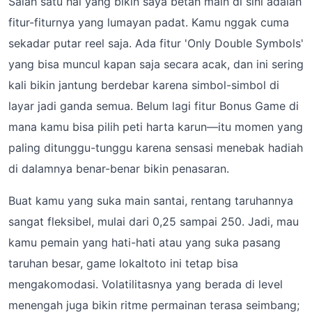
Salah satu hal yang bikin saya betah main di sini adalah
fitur-fiturnya yang lumayan padat. Kamu nggak cuma
sekadar putar reel saja. Ada fitur 'Only Double Symbols'
yang bisa muncul kapan saja secara acak, dan ini sering
kali bikin jantung berdebar karena simbol-simbol di
layar jadi ganda semua. Belum lagi fitur Bonus Game di
mana kamu bisa pilih peti harta karun—itu momen yang
paling ditunggu-tunggu karena sensasi menebak hadiah
di dalamnya benar-benar bikin penasaran.
Buat kamu yang suka main santai, rentang taruhannya
sangat fleksibel, mulai dari 0,25 sampai 250. Jadi, mau
kamu pemain yang hati-hati atau yang suka pasang
taruhan besar, game lokaltoto ini tetap bisa
mengakomodasi. Volatilitasnya yang berada di level
menengah juga bikin ritme permainan terasa seimbang;