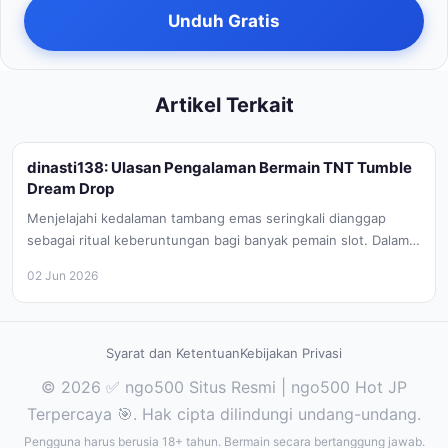
Unduh Gratis
Artikel Terkait
dinasti138: Ulasan Pengalaman Bermain TNT Tumble
Dream Drop
Menjelajahi kedalaman tambang emas seringkali dianggap
sebagai ritual keberuntungan bagi banyak pemain slot. Dalam
TNT Tumble Dream Drop, sebuah kreasi...
02 Jun 2026
Syarat dan Ketentuan
Kebijakan Privasi
© 2026 ✅ ngo500 Situs Resmi | ngo500 Hot JP
Terpercaya 🎯. Hak cipta dilindungi undang-undang.
Pengguna harus berusia 18+ tahun. Bermain secara bertanggung jawab.